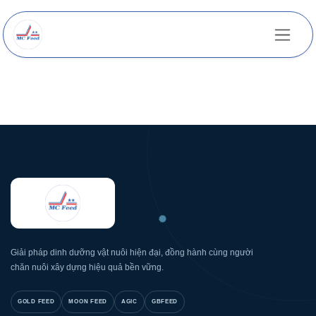
Bỏ qua để đến Nội dung
Giải pháp dinh dưỡng vật nuôi hiện đại, đồng hành cùng người
chăn nuôi xây dựng hiệu quả bền vững.
GOLD FEED
MOON FEED
AGIC
GBFEED