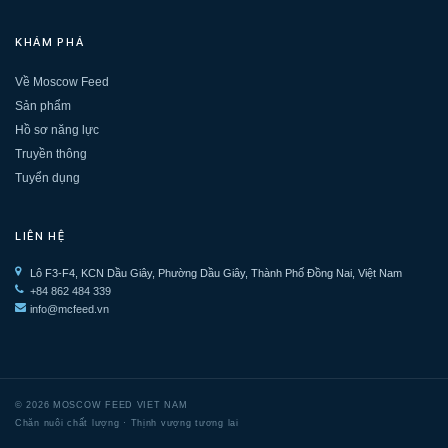
KHÁM PHÁ
Về Moscow Feed
Sản phẩm
Hồ sơ năng lực
Truyền thông
Tuyển dụng
LIÊN HỆ
Lô F3-F4, KCN Dầu Giây, Phường Dầu Giây, Thành Phố Đồng Nai, Việt Nam
+84 862 484 339
info@mcfeed.vn
© 2026 MOSCOW FEED VIET NAM
Chăn nuôi chất lượng · Thịnh vượng tương lai